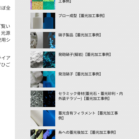
工事例】
ほぼ全
ブロー成型【蓄光加工事例】
ご覧い
。光源
硝子製品【蓄光加工事例】
使用シ
発砲硝子(擬岩)【蓄光加工事例】
ライア
ぜひご
発泡硝子【蓄光加工事例】
セラミック骨材(蓄光石・蓄光砂利・内
外装テラゾー)【蓄光加工事例】
蓄光含有フィラメント【蓄光加工事
例】
糸への蓄光後加工【蓄光加工事例】