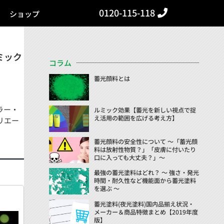
0120-115-118
ショップ
ミック
コラム
蓄光顔料とは
ラー・
ルミック効果【蓄光を新しい視点で捉
え活用の範囲を広げる考え方】
リエー
蓄光顔料の安全性について ～「蓄光顔
料は放射性物質？」「皮膚に付いたり
口に入っても大丈夫？」～
最強の蓄光塗料はどれ？ ～ 強さ・発光
時間・耐久性など機能面から蓄光塗料
を選ぶ ～
蓄光塗料(夜光塗料)国内品揃え状況・
メーカー＆商品特徴まとめ【2019年度
版】