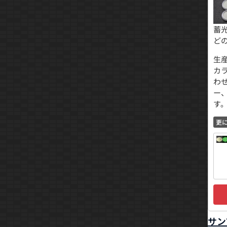
蓄
ど
生
カ
わ
ー
す
更
サン