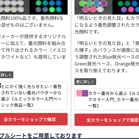
光顔料100%品です。着色顔料な
「明るいときの見た目」もカ
の混ぜものはございません。
になるよう
着色調整されたカ
光顔料
です。
産メーカーが提供するオリジナル
ラーに加えて、蓄光顔料を組み合
「明るいときの見た目」と「
せて作り出されるカラー（イエロ
た様子」のバランスが適度に
、ホワイトなど）も提供していま
う調整されたBlue発光ベース
。
Green発光ベース、Orange発
スを取り揃えております。
に詳しく
更に詳しく
とにかく強く光らせたい！着色
されていない蓄光パウダーから
カラー蓄光から選ぶ《ル
選ぶ《ルミックカラー入門ベー
クカラー入門_カラー蓄光
シック商品一覧》
一覧》
全カラーをショップで確認
全カラーをショップで確認
プルシートをご用意しております