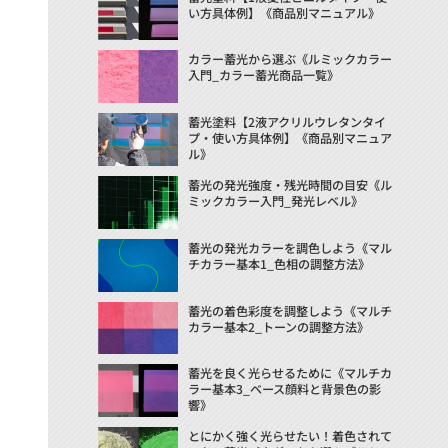
い方具体例】《商品別マニュアル》
カラー蓄光から選ぶ《ルミックカラー
入門_カラー蓄光商品一覧》
蓄光塗料【2液アクリルウレタンタイ
プ・使い方具体例】《商品別マニュア
ル》
蓄光の発光強度・残光時間の目安《ル
ミックカラー入門_発光レベル》
蓄光の発光カラーを調色しよう《マル
チカラー基本1_色相の調整方法》
蓄光の着色彩度を調整しよう《マルチ
カラー基本2_トーンの調整方法》
蓄光を良く光らせるために《マルチカ
ラー基本3_ベース顔料と背景色の影
響》
とにかく強く光らせたい！着色されて