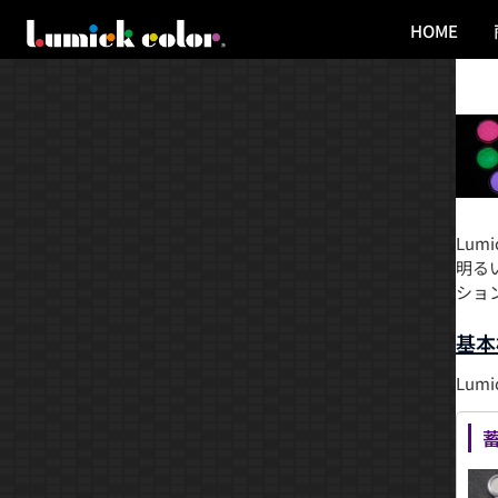
HOME
Lu
明る
ショ
基本
Lum