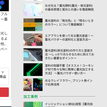
なぜ光る？蓄光顔料(蓄光・夜光塗料)
の基本原理と蛍光との違いを徹底解説
ラフル
ラー蓄
蓄光塗料の『発光色』と『明るいとき
のカラー』について徹底解説！
発光し
エアブラシを使って光る蓄光塗装！～
なるよ
蓄光パウダーの塗料化と塗装方法～
の他、
光ベー
蓄光塗料(夜光塗料)の作り方と塗装方
法 ～しっかり光らせるために抑えてお
きたい重要なポイント～
塗料の知識不要【オススメ！コーキン
グ材で色々な物に簡単に蓄光加工する
ミッ
方法】 ～蓄光パウダー使い方～
商品
光るクレイフラワー_プリント用イン
ク応用活用
加工事例
インジェクション(射出)成型【蓄光加