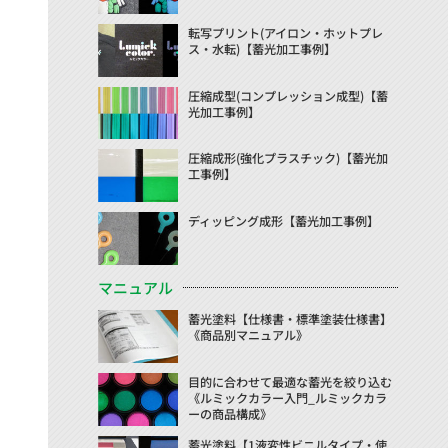
転写プリント(アイロン・ホットプレ
ス・水転)【蓄光加工事例】
圧縮成型(コンプレッション成型)【蓄
光加工事例】
圧縮成形(強化プラスチック)【蓄光加
工事例】
ディッピング成形【蓄光加工事例】
マニュアル
蓄光塗料【仕様書・標準塗装仕様書】
《商品別マニュアル》
目的に合わせて最適な蓄光を絞り込む
《ルミックカラー入門_ルミックカラ
ーの商品構成》
蓄光塗料【1液変性ビニルタイプ・使