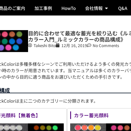
商品のご案内
加工事例
HowTo
会社情報
Q&A
目的に合わせて最適な蓄光を絞り込む《ル
カラー入門_ルミックカラーの商品構成》
Takeshi Bito
12月 16, 2019
No Comments
mickColorは多種多様なシーンでご利用いただけるよう多くの発光カ
い時のカラーが用意されています。当マニュアルは多くのカラーバ
ンの中から目的に適う商品をお選びいただくための手引きです。
構成
ickColorは主に二つのカテゴリーに分類されます。
蓄光顔料【無着色】
カラー蓄光顔料