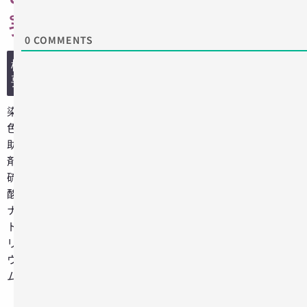
ょ
う）
0
COMMENTS
概
要
染
色
助
剤。
硫
酸
ナ
ト
リ
ウ
ム
（Na
SO
）。
2
4