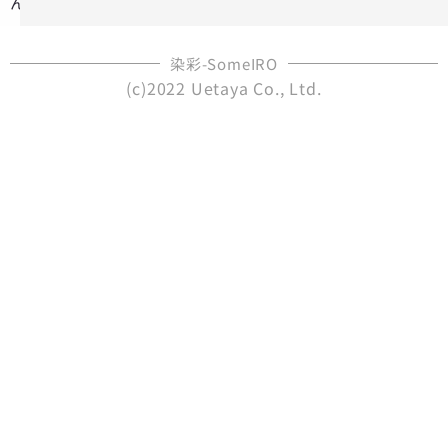
ん。
染彩-SomeIRO
(c)2022 Uetaya Co., Ltd.