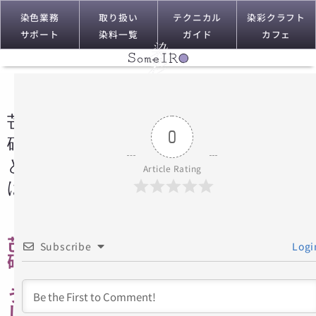
染色業務
取り扱い
テクニカル
染彩クラフト
サポート
染料一覧
ガイド
カフェ
芒
0
硝
と
Article Rating
は
芒
Subscribe
Logi
硝
（ぼ
う
し