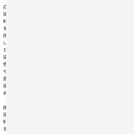
応
染
料
を
用
い
た
染
色）
や
直
染
め
（直
接
染
料
を