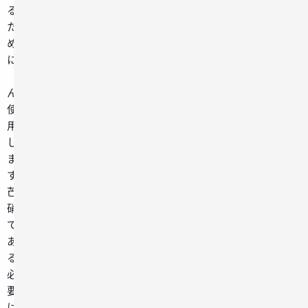
る
た
め
に、”塩
（え
ん）”を
使
用
し
ま
す。
芒
硝
で
あ
る
必
要
は