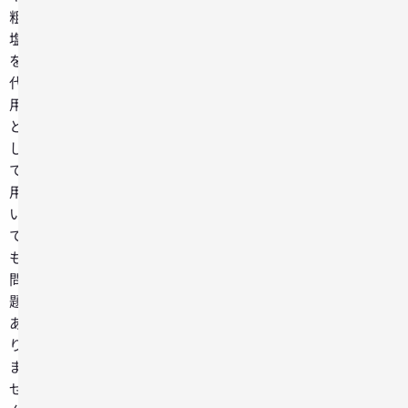
粗
塩
を
代
用
と
し
て
用
い
て
も
問
題
あ
り
ま
せ