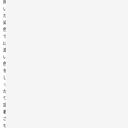
用
い
た
染
色）
で
は、
濃
い
色
を
し
っ
か
り
定
着
さ
せ