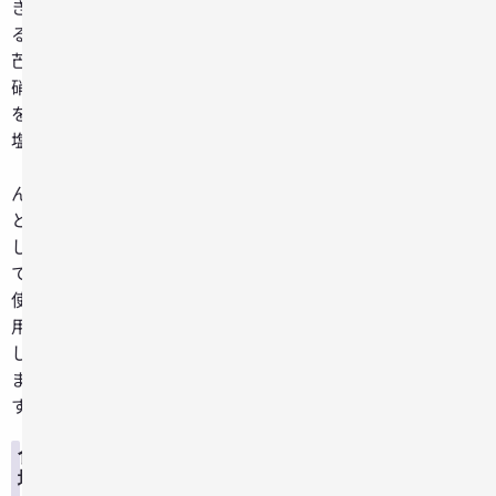
き
る
芒
硝
を
塩
（え
ん）
と
し
て
使
用
し
ま
す。
食
塩