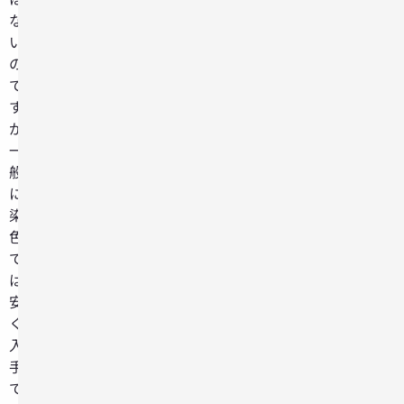
な
い
の
で
す
が、
一
般
に
染
色
で
は
安
く
入
手
で