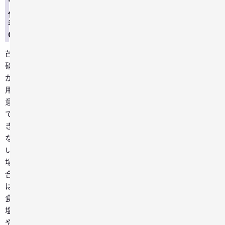
で
代
替
OK
芒
硝
が
用
意
で
き
な
い
場
合
は
食
塩
や