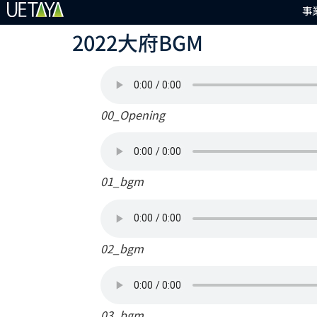
事
2022大府BGM
00_Opening
01_bgm
02_bgm
03_bgm