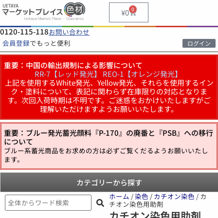
0
¥
0
0120-115-118
お問い合わせ
会員登録
でもっと便利
ログイン
重要：中国の輸出規制による影響について
RR-7【レッド発光】
REO-1【オレンジ発光】
上記を使用するWhite発光、Yellow発光、それらを使用するイン
ク・塗料について、表記に関わらず在庫限りの対応となりま
す。次回入荷時期は不明です。ご迷惑をおかけいたしますがご
理解いただけますようお願いいたします。
重要：ブルー発光蓄光顔料『P-170』の廃番と『PSB』への移行
について
ブルー系蓄光商品をお求めの方は必ずご覧くだるようお願いいたし
ます。
カテゴリーから探す
ホーム
/
染色
/
カチオン染色
/ カ
チオン染色用助剤
カチオン染色用助剤