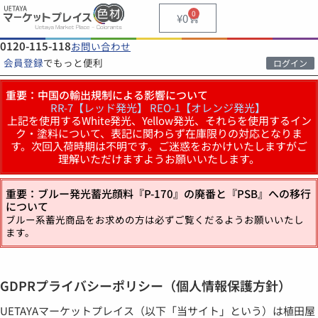
0
¥
0
0120-115-118
お問い合わせ
会員登録
でもっと便利
ログイン
重要：中国の輸出規制による影響について
RR-7【レッド発光】
REO-1【オレンジ発光】
上記を使用するWhite発光、Yellow発光、それらを使用するイン
ク・塗料について、表記に関わらず在庫限りの対応となりま
す。次回入荷時期は不明です。ご迷惑をおかけいたしますがご
理解いただけますようお願いいたします。
重要：ブルー発光蓄光顔料『P-170』の廃番と『PSB』への移行
について
ブルー系蓄光商品をお求めの方は必ずご覧くだるようお願いいたし
ます。
GDPRプライバシーポリシー（個人情報保護方針）
UETAYAマーケットプレイス（以下「当サイト」という）は植田屋