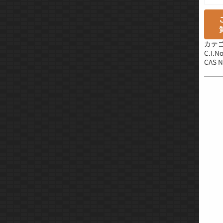
カテ
C.I.No
CAS N