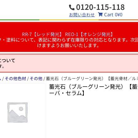
0120-115-118
Cart
0
¥0
お問い合わせ
RR-7【レッド発光】
REO-1【オレンジ発光】
るインク・塗料について、表記に関わらず在庫限りの対応となります
けますようお願いいたします。
について
す。
ム
/
その他色材
/
その他
/ 蓄光石（ブルーグリーン発光）【蓄光骨材／ル
蓄光石（ブルーグリーン発光）【蓄
ーバ・セラム】