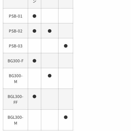
ン
PSB-01
●
PSB-02
●
●
PSB-03
●
BG300-F
●
BG300-
●
M
BGL300-
●
FF
BGL300-
●
M