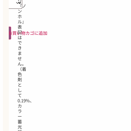
り
『ノ
ン
ホ
ル』
表
記
お買い物カゴに追加
は
で
き
ま
せ
ん。
（着
色
剤
と
し
て
0.19%、
カ
ラ
ー
蓄
光