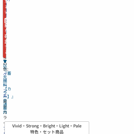
だ
植
さ
田
い。
屋
詳
染
細
工
を
場
確
明
認
る
す
い
る
と
き
▼
の
以
色:
下
『蓄
グ
光
リ
顔
料
ー
【カ
ン
ラ
系
ー】』
共
発
通
光
案
カ
内
ラ
ー:
Vivid・Strong・Bright・Light・Pale
ブ
特色・セット商品
ル