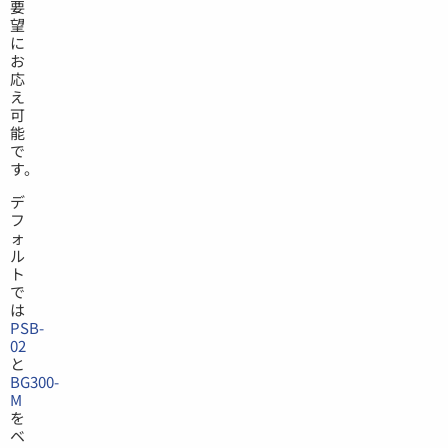
要
望
に
お
応
え
可
能
で
す。
デ
フ
ォ
ル
ト
で
は
PSB-
02
と
BG300-
M
を
ベ