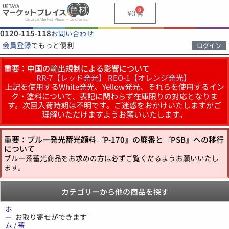
0
¥
0
0120-115-118
お問い合わせ
会員登録
でもっと便利
ログイン
重要：中国の輸出規制による影響について
RR-7【レッド発光】
REO-1【オレンジ発光】
上記を使用するWhite発光、Yellow発光、それらを使用するイン
ク・塗料について、表記に関わらず在庫限りの対応となりま
す。次回入荷時期は不明です。ご迷惑をおかけいたしますがご
理解いただけますようお願いいたします。
重要：ブルー発光蓄光顔料『P-170』の廃番と『PSB』への移行
について
ブルー系蓄光商品をお求めの方は必ずご覧くだるようお願いいたし
ます。
カテゴリーから他の商品を探す
ホ
ー
お取り寄せができます
ム
/
蓄