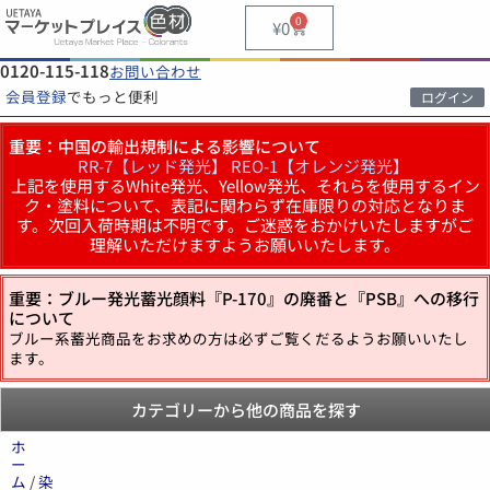
0
¥
0
0120-115-118
お問い合わせ
会員登録
でもっと便利
ログイン
重要：中国の輸出規制による影響について
RR-7【レッド発光】
REO-1【オレンジ発光】
上記を使用するWhite発光、Yellow発光、それらを使用するイン
ク・塗料について、表記に関わらず在庫限りの対応となりま
す。次回入荷時期は不明です。ご迷惑をおかけいたしますがご
理解いただけますようお願いいたします。
重要：ブルー発光蓄光顔料『P-170』の廃番と『PSB』への移行
について
ブルー系蓄光商品をお求めの方は必ずご覧くだるようお願いいたし
ます。
カテゴリーから他の商品を探す
ホ
ー
ム
/
染