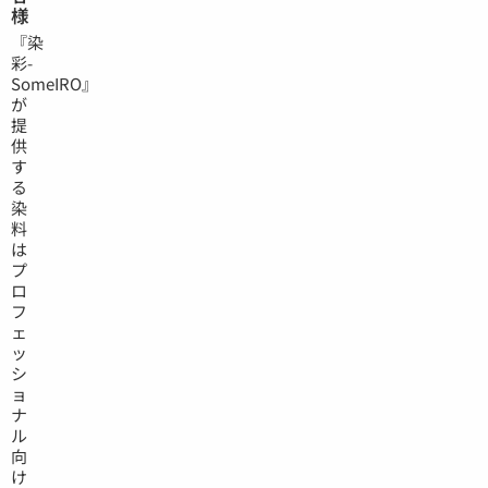
様
『染
彩-
SomeIRO』
が
提
供
す
る
染
料
は
プ
ロ
フ
ェ
ッ
シ
ョ
ナ
ル
向
け