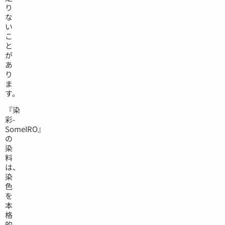
り
な
い
こ
と
が
あ
り
ま
す。
『染
彩-
SomeIRO』
の
染
料
は、
染
色
を
本
格
的