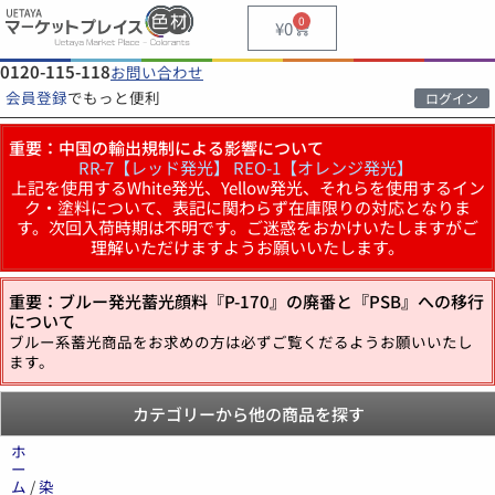
0
¥
0
0120-115-118
お問い合わせ
会員登録
でもっと便利
ログイン
重要：中国の輸出規制による影響について
RR-7【レッド発光】
REO-1【オレンジ発光】
上記を使用するWhite発光、Yellow発光、それらを使用するイン
ク・塗料について、表記に関わらず在庫限りの対応となりま
す。次回入荷時期は不明です。ご迷惑をおかけいたしますがご
理解いただけますようお願いいたします。
重要：ブルー発光蓄光顔料『P-170』の廃番と『PSB』への移行
について
ブルー系蓄光商品をお求めの方は必ずご覧くだるようお願いいたし
ます。
カテゴリーから他の商品を探す
ホ
ー
ム
/
染