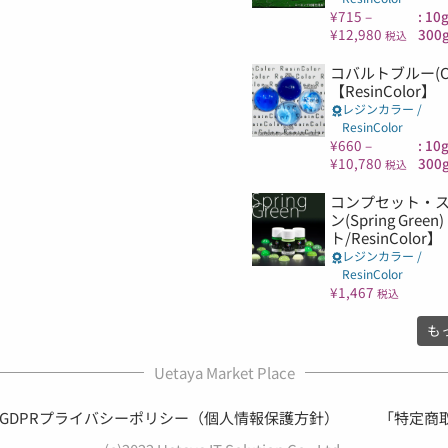
¥
715
–
: 10
¥
12,980
300g
税込
コバルトブルー(Coba
【ResinColor】
レジンカラー /
ResinColor
¥
660
–
: 10
¥
10,780
300g
税込
コンプセット・
ン(Spring Gre
ト/ResinColor】
レジンカラー /
ResinColor
¥
1,467
税込
も
Uetaya Market Place
GDPRプライバシーポリシー（個人情報保護方針）
「特定商