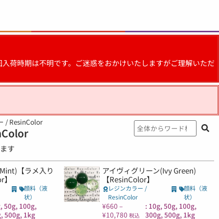
。次回入荷時期は不明です。ご迷惑をおかけいたしますがご理解いただ
 ResinColor
Color
います
 Mint)【ラメ入り
アイヴィグリーン(Ivy Green)
or】
【ResinColor】
顔料（液
レジンカラー /
顔料（液
状）
ResinColor
状）
g, 50g, 100g,
¥
660
–
: 10g, 50g, 100g,
, 500g, 1kg
¥
10,780
300g, 500g, 1kg
税込