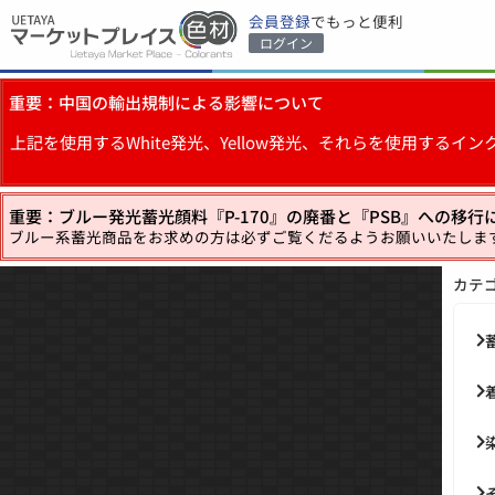
会員登録
でもっと便利
ログイン
重要：中国の輸出規制による影響について
上記を使用するWhite発光、Yellow発光、それらを使用す
重要：ブルー発光蓄光顔料『P-170』の廃番と『PSB』への移行
ブルー系蓄光商品をお求めの方は必ずご覧くだるようお願いいたしま
カテ