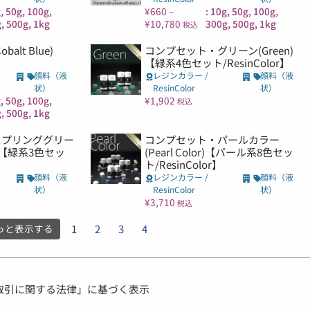
g, 50g, 100g,
¥
660
–
: 10g, 50g, 100g,
, 500g, 1kg
¥
10,780
300g, 500g, 1kg
税込
lt Blue)
コンプセット・グリーン(Green)
【緑系4色セット/ResinColor】
顔料（液
レジンカラー /
顔料（液
状）
ResinColor
状）
g, 50g, 100g,
¥
1,902
税込
, 500g, 1kg
スプリンググリー
コンプセット・パールカラー
en)【緑系3色セッ
(Pearl Color)【パール系8色セッ
ト/ResinColor】
顔料（液
レジンカラー /
顔料（液
状）
ResinColor
状）
¥
3,710
税込
っと表示する
1
2
3
4
取引に関する法律」に基づく表示