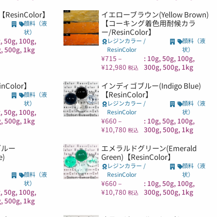
【ResinColor】
イエローブラウン(Yellow Brown)
【コーキング着色用耐候カラ
顔料（液
ー/ResinColor】
状）
g, 50g, 100g,
レジンカラー /
顔料（液
, 500g, 1kg
ResinColor
状）
¥
715
–
: 10g, 50g, 100g,
¥
12,980
300g, 500g, 1kg
税込
inColor】
インディゴブルー(Indigo Blue)
【ResinColor】
顔料（液
状）
レジンカラー /
顔料（液
g, 50g, 100g,
ResinColor
状）
, 500g, 1kg
¥
660
–
: 10g, 50g, 100g,
¥
10,780
300g, 500g, 1kg
税込
ブルー
エメラルドグリーン(Emerald
e)
Green)【ResinColor】
レジンカラー /
顔料（液
顔料（液
ResinColor
状）
¥
660
–
: 10g, 50g, 100g,
状）
g, 50g, 100g,
¥
10,780
300g, 500g, 1kg
税込
, 500g, 1kg