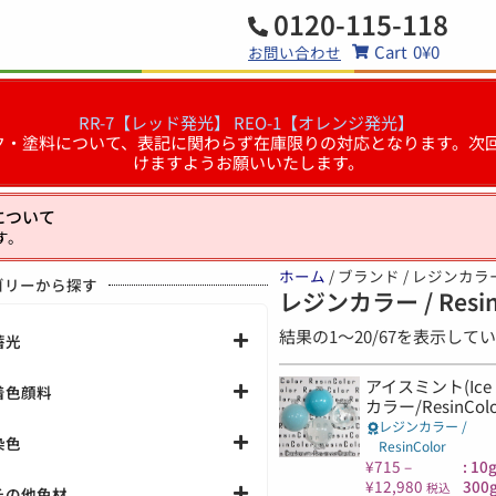
0120-115-118
Cart
0
¥0
お問い合わせ
RR-7【レッド発光】
REO-1【オレンジ発光】
るインク・塗料について、表記に関わらず在庫限りの対応となります
けますようお願いいたします。
について
す。
ホーム
/ ブランド / レジンカラー /
ゴリーから探す
レジンカラー / Resin
結果の1～20/67を表示して
蓄光
アイスミント(Ice
着色顔料
カラー/ResinCol
レジンカラー /
染色
ResinColor
¥
715
–
: 10
¥
12,980
300g
税込
その他色材